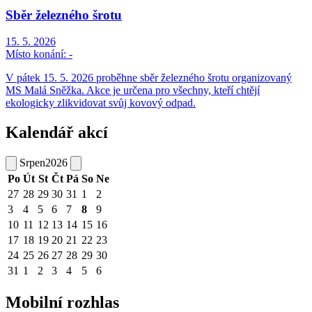
Sběr železného šrotu
15. 5. 2026
Místo konání:
-
V pátek 15. 5. 2026 proběhne sběr železného šrotu organizovaný
MS Malá Sněžka. Akce je určena pro všechny, kteří chtějí
ekologicky zlikvidovat svůj kovový odpad.
Kalendář akcí
Srpen
2026
Po
Út
St
Čt
Pá
So
Ne
27
28
29
30
31
1
2
3
4
5
6
7
8
9
10
11
12
13
14
15
16
17
18
19
20
21
22
23
24
25
26
27
28
29
30
31
1
2
3
4
5
6
Mobilní rozhlas