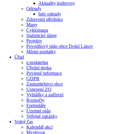
Aktuality knihovny
Odpady
Info odpady
Zdravotní středisko
Mapy
Cyklomapa
Statistické údaje
Projekty
Povodňový plán obce Dolní Lánov
Místní poplatky
Úřad
e-podatelna
Úřední deska
Povinné informace
GDPR
Zastupitelstvo obce
Usnesení ZO
Vyhlášky a nařízení
Rozpočty
Formuláře
Územní plán
Veřejné zakázky
Volný čas
Kalendář akcí
Myslivost