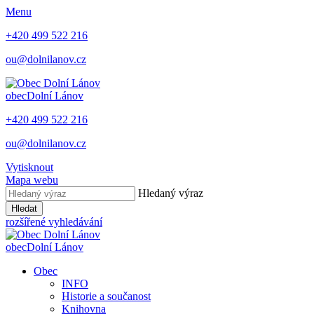
Menu
+420 499 522 216
ou@dolnilanov.cz
obec
Dolní Lánov
+420 499 522 216
ou@dolnilanov.cz
Vytisknout
Mapa webu
Hledaný výraz
Hledat
rozšířené vyhledávání
obec
Dolní Lánov
Obec
INFO
Historie a součanost
Knihovna