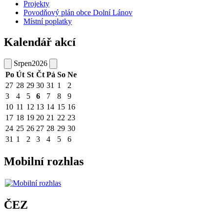
Projekty
Povodňový plán obce Dolní Lánov
Místní poplatky
Kalendář akcí
Srpen
2026
Po
Út
St
Čt
Pá
So
Ne
27
28
29
30
31
1
2
3
4
5
6
7
8
9
10
11
12
13
14
15
16
17
18
19
20
21
22
23
24
25
26
27
28
29
30
31
1
2
3
4
5
6
Mobilní rozhlas
ČEZ