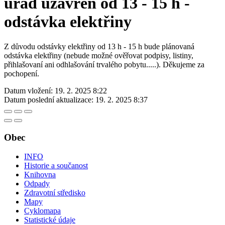
úřad uzavřen od 13 - 15 h -
odstávka elektřiny
Z důvodu odstávky elektřiny od 13 h - 15 h bude plánovaná
odstávka elektřiny (nebude možné ověřovat podpisy, listiny,
přihlašovaní ani odhlašování trvalého pobytu.....). Děkujeme za
pochopení.
Datum vložení:
19. 2. 2025 8:22
Datum poslední aktualizace:
19. 2. 2025 8:37
Obec
INFO
Historie a součanost
Knihovna
Odpady
Zdravotní středisko
Mapy
Cyklomapa
Statistické údaje