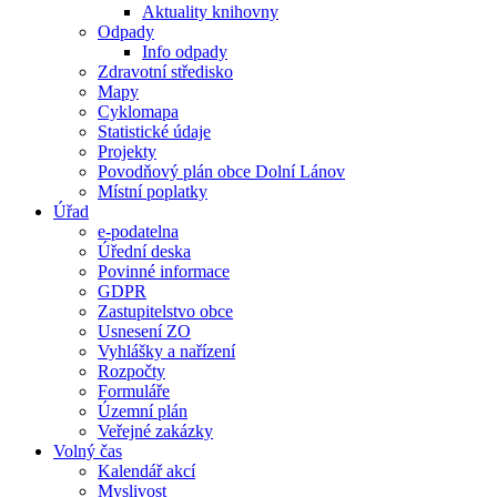
Aktuality knihovny
Odpady
Info odpady
Zdravotní středisko
Mapy
Cyklomapa
Statistické údaje
Projekty
Povodňový plán obce Dolní Lánov
Místní poplatky
Úřad
e-podatelna
Úřední deska
Povinné informace
GDPR
Zastupitelstvo obce
Usnesení ZO
Vyhlášky a nařízení
Rozpočty
Formuláře
Územní plán
Veřejné zakázky
Volný čas
Kalendář akcí
Myslivost