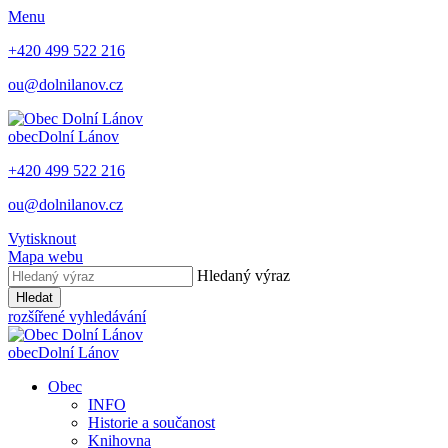
Menu
+420 499 522 216
ou@dolnilanov.cz
obec
Dolní Lánov
+420 499 522 216
ou@dolnilanov.cz
Vytisknout
Mapa webu
Hledaný výraz
Hledat
rozšířené vyhledávání
obec
Dolní Lánov
Obec
INFO
Historie a součanost
Knihovna