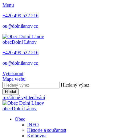
Menu
+420 499 522 216
ou@dolnilanov.cz
obec
Dolní Lánov
+420 499 522 216
ou@dolnilanov.cz
Vytisknout
Mapa webu
Hledaný výraz
Hledat
rozšířené vyhledávání
obec
Dolní Lánov
Obec
INFO
Historie a součanost
Knihovna