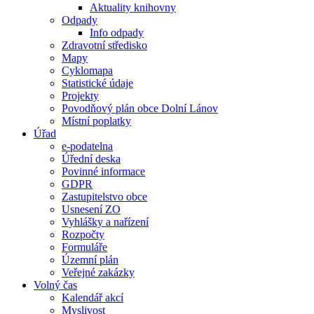
Aktuality knihovny
Odpady
Info odpady
Zdravotní středisko
Mapy
Cyklomapa
Statistické údaje
Projekty
Povodňový plán obce Dolní Lánov
Místní poplatky
Úřad
e-podatelna
Úřední deska
Povinné informace
GDPR
Zastupitelstvo obce
Usnesení ZO
Vyhlášky a nařízení
Rozpočty
Formuláře
Územní plán
Veřejné zakázky
Volný čas
Kalendář akcí
Myslivost