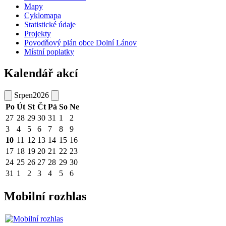
Mapy
Cyklomapa
Statistické údaje
Projekty
Povodňový plán obce Dolní Lánov
Místní poplatky
Kalendář akcí
Srpen
2026
Po
Út
St
Čt
Pá
So
Ne
27
28
29
30
31
1
2
3
4
5
6
7
8
9
10
11
12
13
14
15
16
17
18
19
20
21
22
23
24
25
26
27
28
29
30
31
1
2
3
4
5
6
Mobilní rozhlas