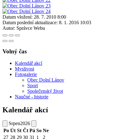
Datum vložení:
28. 7. 2010 8:00
Datum poslední aktualizace:
8. 1. 2016 10:03
Autor:
Správce Webu
Volný čas
Kalendář akcí
Myslivost
Fotogalerie
Obec Dolní Lánov
Sport
Společenský život
Naučné - historie
Kalendář akcí
Srpen
2026
Po
Út
St
Čt
Pá
So
Ne
27
28
29
30
31
1
2