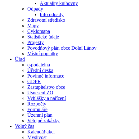
Aktuality knihovny
Odpady
Info odpady
Zdravotní středisko
Mapy
Cyklomapa
Statistické údaje
Projekty
Povodňový plán obce Dolní Lánov
Místní poplatky
Úřad
e-podatelna
Úřední deska
Povinné informace
GDPR
Zastupitelstvo obce
Usnesení ZO
Vyhlášky a nařízení
Rozpočty
Formuláře
Územní plán
Veřejné zakázky
Volný čas
Kalendář akcí
Myslivost