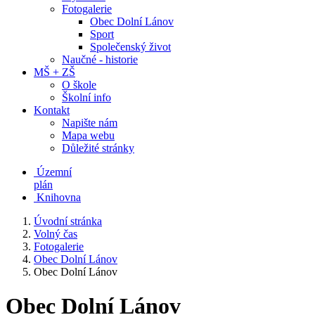
Fotogalerie
Obec Dolní Lánov
Sport
Společenský život
Naučné - historie
MŠ + ZŠ
O škole
Školní info
Kontakt
Napište nám
Mapa webu
Důležité stránky
Územní
plán
Knihovna
Úvodní stránka
Volný čas
Fotogalerie
Obec Dolní Lánov
Obec Dolní Lánov
Obec Dolní Lánov