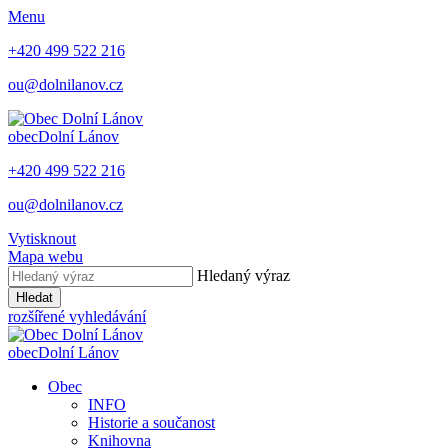
Menu
+420 499 522 216
ou@dolnilanov.cz
obec
Dolní Lánov
+420 499 522 216
ou@dolnilanov.cz
Vytisknout
Mapa webu
Hledaný výraz
Hledat
rozšířené vyhledávání
obec
Dolní Lánov
Obec
INFO
Historie a součanost
Knihovna