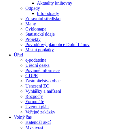
Aktuality knihovny
Odpady
Info odpady
Zdravotní středisko
Mapy
Cyklomapa
Statistické údaje
Projekty
Povodňový plán obce Dolní Lánov
Místní poplatky
Úřad
e-podatelna
Úřední deska
Povinné informace
GDPR
Zastupitelstvo obce
Usnesení ZO
Vyhlášky a nařízení
Rozpočty
Formuláře
Územní plán
Veřejné zakázky
Volný čas
Kalendář akcí
Myslivost