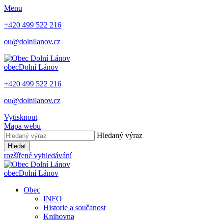
Menu
+420 499 522 216
ou@dolnilanov.cz
obec
Dolní Lánov
+420 499 522 216
ou@dolnilanov.cz
Vytisknout
Mapa webu
Hledaný výraz
Hledat
rozšířené vyhledávání
obec
Dolní Lánov
Obec
INFO
Historie a součanost
Knihovna