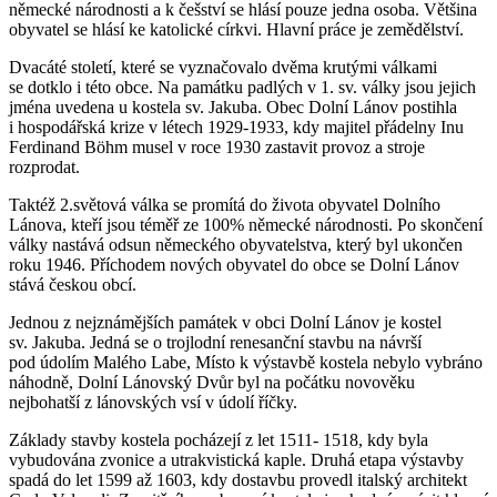
německé národnosti a k češství se hlásí pouze jedna osoba. Většina
obyvatel se hlásí ke katolické církvi. Hlavní práce je zemědělství.
Dvacáté století, které se vyznačovalo dvěma krutými válkami
se dotklo i této obce. Na památku padlých v 1. sv. války jsou jejich
jména uvedena u kostela sv. Jakuba. Obec Dolní Lánov postihla
i hospodářská krize v létech 1929-1933, kdy majitel přádelny Inu
Ferdinand Böhm musel v roce 1930 zastavit provoz a stroje
rozprodat.
Taktéž 2.světová válka se promítá do života obyvatel Dolního
Lánova, kteří jsou téměř ze 100% německé národnosti. Po skončení
války nastává odsun německého obyvatelstva, který byl ukončen
roku 1946. Příchodem nových obyvatel do obce se Dolní Lánov
stává českou obcí.
Jednou z nejznámějších památek v obci Dolní Lánov je kostel
sv. Jakuba. Jedná se o trojlodní renesanční stavbu na návrší
pod údolím Malého Labe, Místo k výstavbě kostela nebylo vybráno
náhodně, Dolní Lánovský Dvůr byl na počátku novověku
nejbohatší z lánovských vsí v údolí říčky.
Základy stavby kostela pocházejí z let 1511- 1518, kdy byla
vybudována zvonice a utrakvistická kaple. Druhá etapa výstavby
spadá do let 1599 až 1603, kdy dostavbu provedl italský architekt