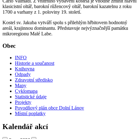
Carlo Valmadi. Z vnitřního vybavení kostela je vhodné zmínit hlavní
klasicistní oltář, barokní růžencový oltář, barokní kazatelnu z roku
1700 a varhany z 1. poloviny 19. století.
Kostel sv. Jakuba vytváří spolu s přilehlým hřbitovem hodnotný
areál, krajinnou dominantu. Představuje nejvýznačnější památku
mikroregionu Malé Labe.
Obec
INFO
Historie a součanost
Knihovna
Odpady
Zdravotní středisko
Mapy
Cyklomapa
Statistické údaje
Projekty
Povodňový plán obce Dolní Lánov
Místní poplatky
Kalendář akcí