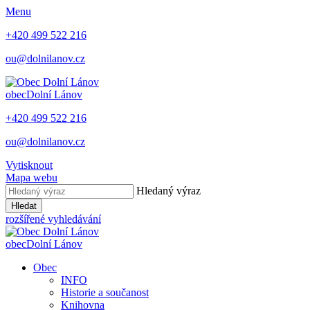
Menu
+420 499 522 216
ou@dolnilanov.cz
obec
Dolní Lánov
+420 499 522 216
ou@dolnilanov.cz
Vytisknout
Mapa webu
Hledaný výraz
Hledat
rozšířené vyhledávání
obec
Dolní Lánov
Obec
INFO
Historie a součanost
Knihovna