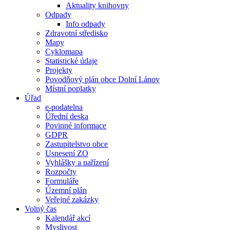
Aktuality knihovny
Odpady
Info odpady
Zdravotní středisko
Mapy
Cyklomapa
Statistické údaje
Projekty
Povodňový plán obce Dolní Lánov
Místní poplatky
Úřad
e-podatelna
Úřední deska
Povinné informace
GDPR
Zastupitelstvo obce
Usnesení ZO
Vyhlášky a nařízení
Rozpočty
Formuláře
Územní plán
Veřejné zakázky
Volný čas
Kalendář akcí
Myslivost