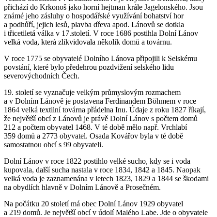
přichází do Krkonoš jako horní hejtman krále Jagelonského. Jsou
známé jeho zásluhy o hospodářské využívání bohatství hor
a podhůří, jejich lesů, plavba dřeva apod. Lánovů se dotkla
i třicetiletá válka v 17.století. V roce 1686 postihla Dolní Lánov
velká voda, která zlikvidovala několik domů a továrnu.
V roce 1775 se obyvatelé Dolního Lánova připojili k Selskému
povstání, které bylo předehrou pozdvižení selského lidu
severovýchodních Čech.
19. století se vyznačuje velkým průmyslovým rozmachem
a v Dolním Lánově je postavena Ferdinandem Böhmem v roce
1864 velká textilní továrna přádelna Inu. Údaje z roku 1827 říkají,
že největší obcí z Lánovů je právě Dolní Lánov s počtem domů
212 a počtem obyvatel 1468. V té době mělo např. Vrchlabí
359 domů a 2773 obyvatel. Osada Kovářov byla v té době
samostatnou obcí s 99 obyvateli.
Dolní Lánov v roce 1822 postihlo velké sucho, kdy se i voda
kupovala, další sucha nastala v roce 1834, 1842 a 1845. Naopak
velká voda je zaznamenána v letech 1823, 1829 a 1844 se škodami
na obydlích hlavně v Dolním Lánově a Prosečném.
Na počátku 20 století má obec Dolní Lánov 1929 obyvatel
a 219 domů. Je největší obcí v údolí Malého Labe. Jde o obyvatele