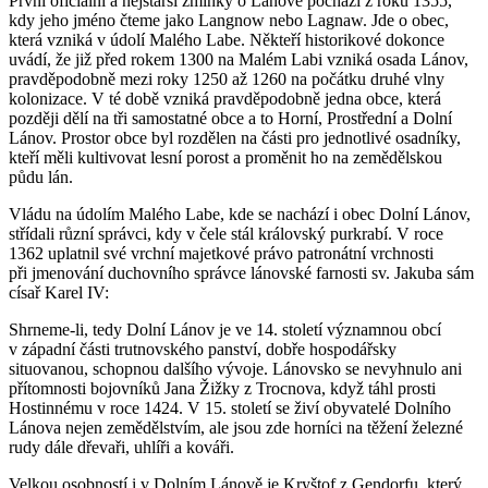
První oficiální a nejstarší zmínky o Lánově pochází z roku 1355,
kdy jeho jméno čteme jako Langnow nebo Lagnaw. Jde o obec,
která vzniká v údolí Malého Labe. Někteří historikové dokonce
uvádí, že již před rokem 1300 na Malém Labi vzniká osada Lánov,
pravděpodobně mezi roky 1250 až 1260 na počátku druhé vlny
kolonizace. V té době vzniká pravděpodobně jedna obce, která
později dělí na tři samostatné obce a to Horní, Prostřední a Dolní
Lánov. Prostor obce byl rozdělen na části pro jednotlivé osadníky,
kteří měli kultivovat lesní porost a proměnit ho na zemědělskou
půdu lán.
Vládu na údolím Malého Labe, kde se nachází i obec Dolní Lánov,
střídali různí správci, kdy v čele stál královský purkrabí. V roce
1362 uplatnil své vrchní majetkové právo patronátní vrchnosti
při jmenování duchovního správce lánovské farnosti sv. Jakuba sám
císař Karel IV:
Shrneme-li, tedy Dolní Lánov je ve 14. století významnou obcí
v západní části trutnovského panství, dobře hospodářsky
situovanou, schopnou dalšího vývoje. Lánovsko se nevyhnulo ani
přítomnosti bojovníků Jana Žižky z Trocnova, když táhl prosti
Hostinnému v roce 1424. V 15. století se živí obyvatelé Dolního
Lánova nejen zemědělstvím, ale jsou zde horníci na těžení železné
rudy dále dřevaři, uhlíři a kováři.
Velkou osobností i v Dolním Lánově je Kryštof z Gendorfu, který