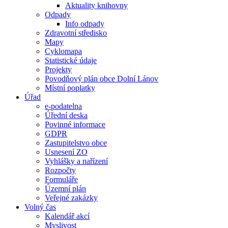
Aktuality knihovny
Odpady
Info odpady
Zdravotní středisko
Mapy
Cyklomapa
Statistické údaje
Projekty
Povodňový plán obce Dolní Lánov
Místní poplatky
Úřad
e-podatelna
Úřední deska
Povinné informace
GDPR
Zastupitelstvo obce
Usnesení ZO
Vyhlášky a nařízení
Rozpočty
Formuláře
Územní plán
Veřejné zakázky
Volný čas
Kalendář akcí
Myslivost