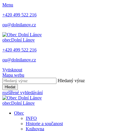
Menu
+420 499 522 216
ou@dolnilanov.cz
obec
Dolní Lánov
+420 499 522 216
ou@dolnilanov.cz
Vytisknout
Mapa webu
Hledaný výraz
Hledat
rozšířené vyhledávání
obec
Dolní Lánov
Obec
INFO
Historie a součanost
Knihovna