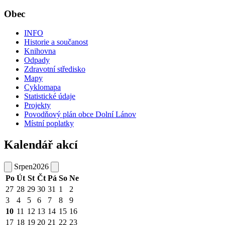
Obec
INFO
Historie a součanost
Knihovna
Odpady
Zdravotní středisko
Mapy
Cyklomapa
Statistické údaje
Projekty
Povodňový plán obce Dolní Lánov
Místní poplatky
Kalendář akcí
Srpen
2026
Po
Út
St
Čt
Pá
So
Ne
27
28
29
30
31
1
2
3
4
5
6
7
8
9
10
11
12
13
14
15
16
17
18
19
20
21
22
23