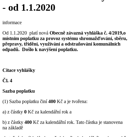
- od 1.1.2020
informace
Od 1.1.2020 platí nová
Obecn
ě
závazná vyhláška
č
. 4/2019,
o
místním poplatku za provoz systému shromaž
ď
ování, sb
ě
ru,
p
ř
epravy, t
ř
íd
ě
ní, využívání a odstra
ň
ování komunálních
odpad
ů. Došlo k navýšení poplatku.
Citace vyhlášky
Č
l. 4
Sazba poplatku
(1) Sazba poplatku činí
400
Kč a je tvořena:
a) z částky
0
Kč za kalendářní rok a
b) z částky
400
Kč za kalendářní rok. Tato částka je stanovena
na základě