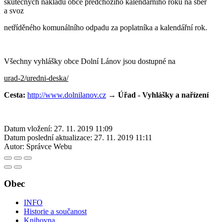
skutečných nákladů obce předchozího kalendářního roku na sběr
a svoz
netříděného komunálního odpadu za poplatníka a kalendářní rok.
Všechny vyhlášky obce Dolní Lánov jsou dostupné na
urad-2/uredni-deska/
Cesta:
http://www.dolnilanov.cz
→ Úřad - Vyhlášky a nařízení
Datum vložení:
27. 11. 2019 11:09
Datum poslední aktualizace:
27. 11. 2019 11:11
Autor:
Správce Webu
Obec
INFO
Historie a součanost
Knihovna