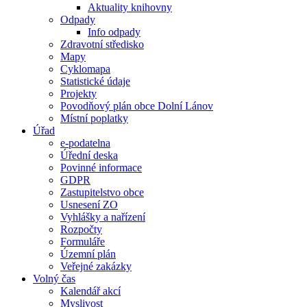
Aktuality knihovny
Odpady
Info odpady
Zdravotní středisko
Mapy
Cyklomapa
Statistické údaje
Projekty
Povodňový plán obce Dolní Lánov
Místní poplatky
Úřad
e-podatelna
Úřední deska
Povinné informace
GDPR
Zastupitelstvo obce
Usnesení ZO
Vyhlášky a nařízení
Rozpočty
Formuláře
Územní plán
Veřejné zakázky
Volný čas
Kalendář akcí
Myslivost