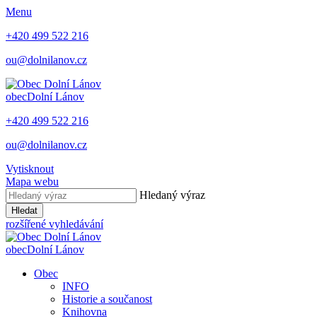
Menu
+420 499 522 216
ou@dolnilanov.cz
obec
Dolní Lánov
+420 499 522 216
ou@dolnilanov.cz
Vytisknout
Mapa webu
Hledaný výraz
Hledat
rozšířené vyhledávání
obec
Dolní Lánov
Obec
INFO
Historie a součanost
Knihovna