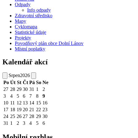
Odpady
Info odpady
Zdravotní středisko
Mapy
Cyklomapa
Statistické údaje
Projekty
Povodňový plán obce Dolní Lánov
Místní poplatky
Kalendář akcí
Srpen
2026
Po
Út
St
Čt
Pá
So
Ne
27
28
29
30
31
1
2
3
4
5
6
7
8
9
10
11
12
13
14
15
16
17
18
19
20
21
22
23
24
25
26
27
28
29
30
31
1
2
3
4
5
6
Mobilní rozhlas