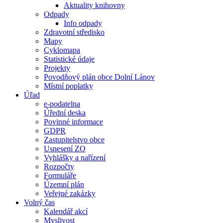
Aktuality knihovny
Odpady
Info odpady
Zdravotní středisko
Mapy
Cyklomapa
Statistické údaje
Projekty
Povodňový plán obce Dolní Lánov
Místní poplatky
Úřad
e-podatelna
Úřední deska
Povinné informace
GDPR
Zastupitelstvo obce
Usnesení ZO
Vyhlášky a nařízení
Rozpočty
Formuláře
Územní plán
Veřejné zakázky
Volný čas
Kalendář akcí
Myslivost