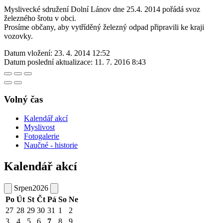
Myslivecké sdružení Dolní Lánov dne 25.4. 2014 pořádá svoz
železného šrotu v obci.
Prosíme občany, aby vytříděný železný odpad připravili ke kraji
vozovky.
Datum vložení:
23. 4. 2014 12:52
Datum poslední aktualizace:
11. 7. 2016 8:43
Volný čas
Kalendář akcí
Myslivost
Fotogalerie
Naučné - historie
Kalendář akcí
Srpen
2026
Po
Út
St
Čt
Pá
So
Ne
27
28
29
30
31
1
2
3
4
5
6
7
8
9