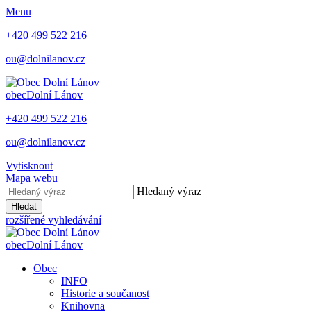
Menu
+420 499 522 216
ou@dolnilanov.cz
obec
Dolní Lánov
+420 499 522 216
ou@dolnilanov.cz
Vytisknout
Mapa webu
Hledaný výraz
Hledat
rozšířené vyhledávání
obec
Dolní Lánov
Obec
INFO
Historie a součanost
Knihovna